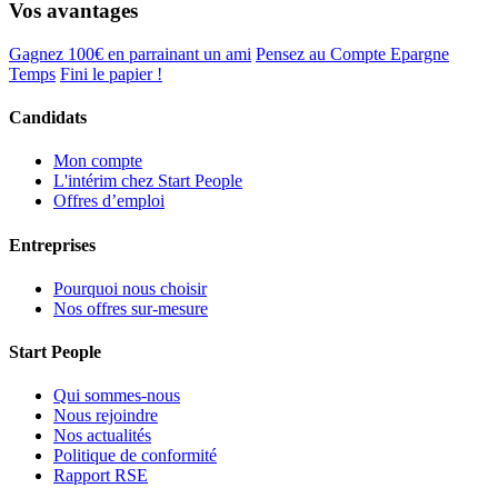
Vos avantages
Gagnez 100€ en parrainant un ami
Pensez au Compte Epargne
Temps
Fini le papier !
Candidats
Mon compte
L'intérim chez Start People
Offres d’emploi
Entreprises
Pourquoi nous choisir
Nos offres sur-mesure
Start People
Qui sommes-nous
Nous rejoindre
Nos actualités
Politique de conformité
Rapport RSE