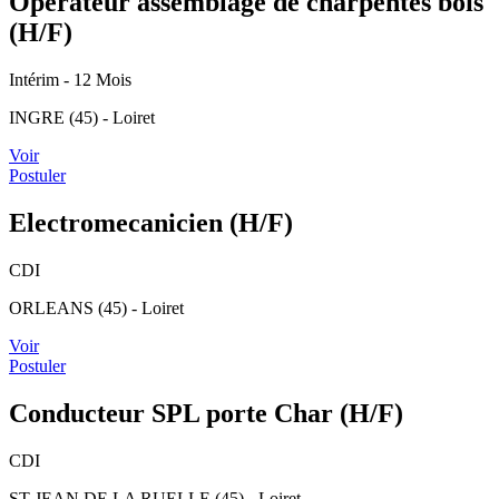
Opérateur assemblage de charpentes bois
(H/F)
Intérim
- 12 Mois
INGRE (45) - Loiret
Voir
Postuler
Electromecanicien (H/F)
CDI
ORLEANS (45) - Loiret
Voir
Postuler
Conducteur SPL porte Char (H/F)
CDI
ST JEAN DE LA RUELLE (45) - Loiret