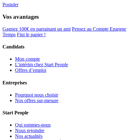
Postuler
Vos avantages
Gagnez 100€ en parrainant un ami
Pensez au Compte Epargne
Temps
Fini le papier !
Candidats
Mon compte
L'intérim chez Start People
Offres d’emploi
Entreprises
Pourquoi nous choisir
Nos offres sur-mesure
Start People
Qui sommes-nous
Nous rejoindre
Nos actualités