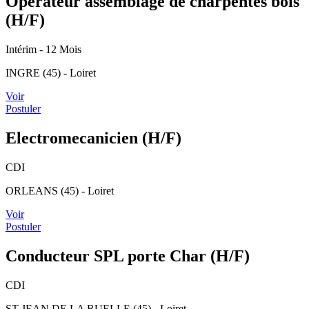
Opérateur assemblage de charpentes bois
(H/F)
Intérim
- 12 Mois
INGRE (45) - Loiret
Voir
Postuler
Electromecanicien (H/F)
CDI
ORLEANS (45) - Loiret
Voir
Postuler
Conducteur SPL porte Char (H/F)
CDI
ST JEAN DE LA RUELLE (45) - Loiret