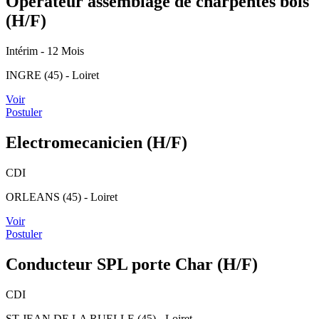
Opérateur assemblage de charpentes bois
(H/F)
Intérim
- 12 Mois
INGRE (45) - Loiret
Voir
Postuler
Electromecanicien (H/F)
CDI
ORLEANS (45) - Loiret
Voir
Postuler
Conducteur SPL porte Char (H/F)
CDI
ST JEAN DE LA RUELLE (45) - Loiret