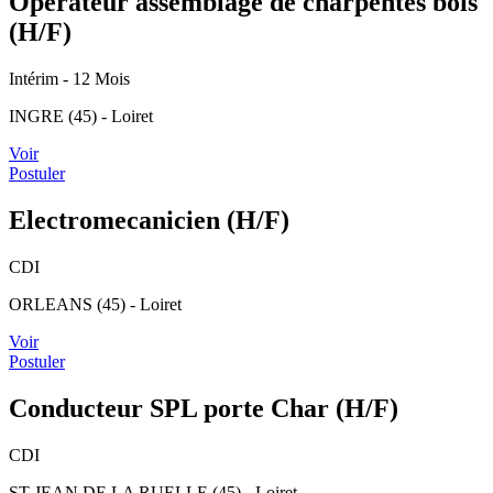
Opérateur assemblage de charpentes bois
(H/F)
Intérim
- 12 Mois
INGRE (45) - Loiret
Voir
Postuler
Electromecanicien (H/F)
CDI
ORLEANS (45) - Loiret
Voir
Postuler
Conducteur SPL porte Char (H/F)
CDI
ST JEAN DE LA RUELLE (45) - Loiret