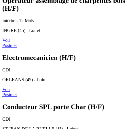
Opérateur assemblage de charpentes bois
(H/F)
Intérim
- 12 Mois
INGRE (45) - Loiret
Voir
Postuler
Electromecanicien (H/F)
CDI
ORLEANS (45) - Loiret
Voir
Postuler
Conducteur SPL porte Char (H/F)
CDI
ST JEAN DE LA RUELLE (45) - Loiret