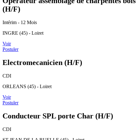
Opérateur assemblage de charpentes bois
(H/F)
Intérim
- 12 Mois
INGRE (45) - Loiret
Voir
Postuler
Electromecanicien (H/F)
CDI
ORLEANS (45) - Loiret
Voir
Postuler
Conducteur SPL porte Char (H/F)
CDI
ST JEAN DE LA RUELLE (45) - Loiret