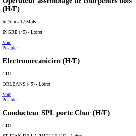
Opérateur assemblage de charpentes bois
(H/F)
Intérim
- 12 Mois
INGRE (45) - Loiret
Voir
Postuler
Electromecanicien (H/F)
CDI
ORLEANS (45) - Loiret
Voir
Postuler
Conducteur SPL porte Char (H/F)
CDI
ST JEAN DE LA RUELLE (45) - Loiret