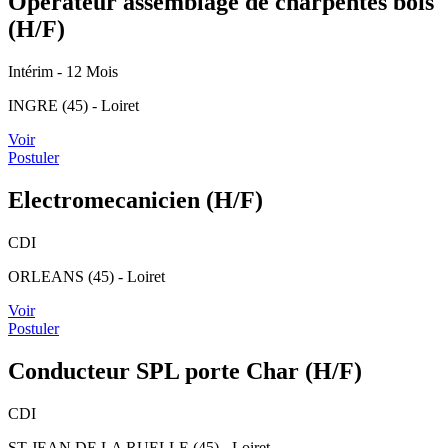
Opérateur assemblage de charpentes bois
(H/F)
Intérim
- 12 Mois
INGRE (45) - Loiret
Voir
Postuler
Electromecanicien (H/F)
CDI
ORLEANS (45) - Loiret
Voir
Postuler
Conducteur SPL porte Char (H/F)
CDI
ST JEAN DE LA RUELLE (45) - Loiret