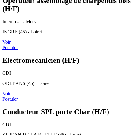
Opérateur assemblage de charpentes bois
(H/F)
Intérim
- 12 Mois
INGRE (45) - Loiret
Voir
Postuler
Electromecanicien (H/F)
CDI
ORLEANS (45) - Loiret
Voir
Postuler
Conducteur SPL porte Char (H/F)
CDI
ST JEAN DE LA RUELLE (45) - Loiret